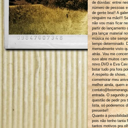
de dúvidas: entrei n
número de pessoas e
de gente boa!! A gale
ninguém na mão!!! Se
não vou mais ficar ne
partir do lançamento 
pra lançar material 
música no site sempr
tempo determinado. D
mensalmente visto q
atrás. Vou me concen
isso abre muitos ca
novo DVD e Eva Cava
botar tudo pra fora 
A respeito de shows,
comemorar meu aniver
melhor ainda, quem e
contato@boomeranguee
entrada. O segundo p
questão de pedir pr
lista, só poderemos d
presente!!
Quanto à possibilida
pois não tenho tanta 
tantos motivos pra ol