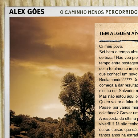
TEM ALGUÉM AÍ
Oi meu povo.
Sei bem o tempo absu
certeza!! Não vou pro
tempo entre postagen
seria totalmente impo
que conheci um novo 
Reclamando????? De 
começa a dar result
existiu em Salvador m
Mas não estou aqui p
Quero voltar a falar 
Passei por vários mom
coletânea? Gravar u
A resposta da última p
viver!!!!! Já não ten
outras coisas que sã
tantos anos na estra