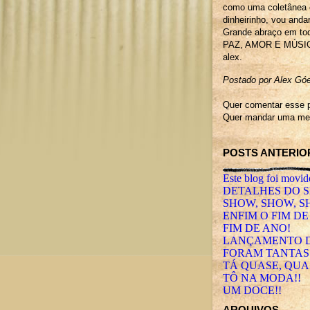
como uma coletânea o
dinheirinho, vou anda
Grande abraço em to
PAZ, AMOR E MÚSI
alex.
Postado por Alex G
Quer comentar esse p
Quer mandar uma men
POSTS ANTERIO
Este blog foi movid
DETALHES DO S
SHOW, SHOW, S
ENFIM O FIM DE 
FIM DE ANO!
LANÇAMENTO D
FORAM TANTAS
TÁ QUASE, QUA
TÔ NA MODA!!
UM DOCE!!
ARQUIVOS