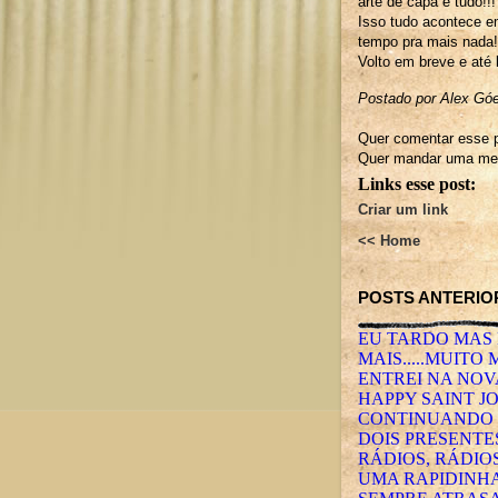
arte de capa e tudo!!!
Isso tudo acontece e
tempo pra mais nada!
Volto em breve e at
Postado por Alex Gó
Quer comentar esse p
Quer mandar uma men
Links esse post:
Criar um link
<< Home
POSTS ANTERIO
EU TARDO MAS 
MAIS.....MUITO 
ENTREI NA NOVA
HAPPY SAINT J
CONTINUANDO C
DOIS PRESENTES
RÁDIOS, RÁDIOS
UMA RAPIDINHA