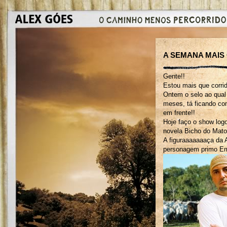
A SEMANA MAIS 
Gente!!
Estou mais que corri
Ontem o selo ao qual
meses, tá ficando co
em frente!!
Hoje faço o show logo
novela Bicho do Mato 
A figuraaaaaaaça da 
personagem primo Em