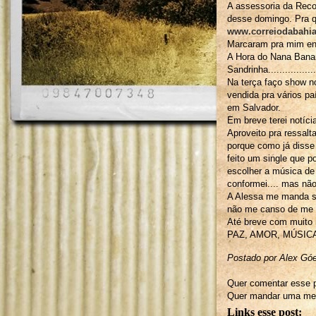
A assessoria da Reco
desse domingo. Pra q
www.correiodabahia
Marcaram pra mim ent
A Hora do Nana Bana
Sandrinha..............
Na terça faço show n
vendida pra vários pa
em Salvador.
Em breve terei notíci
Aproveito pra ressalt
porque como já disse 
feito um single que p
escolher a música de 
conformei.... mas não
A Alessa me manda s
não me canso de me e
Até breve com muito 
PAZ, AMOR, MÚSICA
Postado por Alex Gó
Quer comentar esse p
Quer mandar uma men
Links esse post: