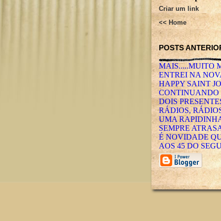
Criar um link
<< Home
POSTS ANTERIO
MAIS.....MUITO 
ENTREI NA NOVA
HAPPY SAINT J
CONTINUANDO C
DOIS PRESENTES
RÁDIOS, RÁDIOS
UMA RAPIDINHA
SEMPRE ATRAS
É NOVIDADE QU
AOS 45 DO SEG