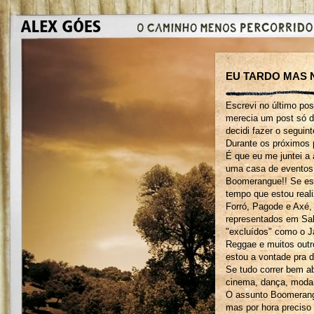
EU TARDO MAS N
Escrevi no último pos
merecia um post só d
decidi fazer o seguin
Durante os próximos
É que eu me juntei a 
uma casa de eventos 
Boomerangue!! Se es
tempo que estou real
Forró, Pagode e Axé, 
representados em Sal
"excluídos" como o J
Reggae e muitos outr
estou a vontade pra di
Se tudo correr bem a
cinema, dança, moda,
O assunto Boomerang
mas por hora preciso 