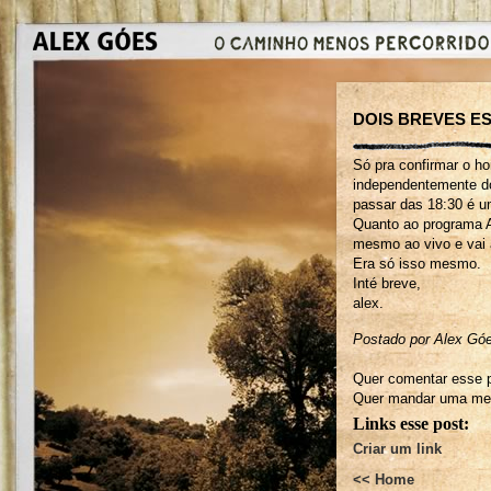
DOIS BREVES E
Só pra confirmar o h
independentemente do
passar das 18:30 é u
Quanto ao programa At
mesmo ao vivo e vai 
Era só isso mesmo.
Inté breve,
alex.
Postado por Alex G
Quer comentar esse p
Quer mandar uma men
Links esse post:
Criar um link
<< Home